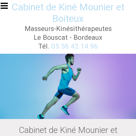
Aller au contenu principal
Cabinet de Kiné Mounier et
Boiteux
Masseurs-Kinésithérapeutes
Le Bouscat - Bordeaux
Tél.
05 56 42 14 96
Cabinet de Kiné Mounier et